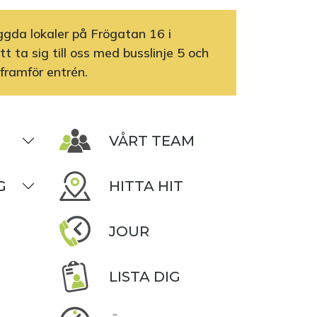
yggda lokaler på Frögatan 16 i
t ta sig till oss med busslinje 5 och
 framför entrén.
VÅRT TEAM
G
HITTA HIT
JOUR
LISTA DIG