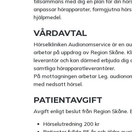
tillsammans med dig en plan för din hör
anpassar hörapparater, formgjutna hörs
hjälpmedel.
VÅRDAVTAL
Hörselkliniken Audionomservice är en 
arbetar på uppdrag av Region Skåne. Klini
leverantör och kan därmed erbjuda dig 
samtliga hörapparatleverantörer.
På mottagningen arbetar Leg. audionomer 
med nedsatt hörsel.
PATIENTAVGIFT
Avgift enligt beslut från Region Skåne. 
Hörselutredning 200 kr
Patienter fyllda 85 år och äldre avgi