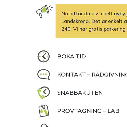
Nu hittar du oss i helt nyb
Landskrona. Det är enkelt at
240. Vi har gratis parkering
BOKA TID
KONTAKT – RÅDGIVNIN
SNABBAKUTEN
PROVTAGNING – LAB