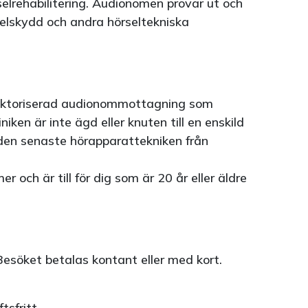
selrehabilitering. Audionomen provar ut och
elskydd och andra hörseltekniska
auktoriserad audionommottagning som
ken är inte ägd eller knuten till en enskild
den senaste hörapparattekniken från
och är till för dig som är 20 år eller äldre
Besöket betalas kontant eller med kort.
ftsfritt