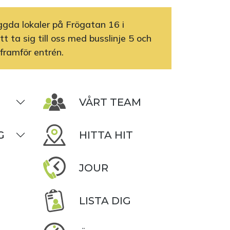
yggda lokaler på Frögatan 16 i
t ta sig till oss med busslinje 5 och
 framför entrén.
VÅRT TEAM
G
HITTA HIT
JOUR
LISTA DIG