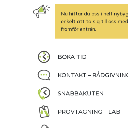
Nu hittar du oss i helt nyb
enkelt att ta sig till oss me
framför entrén.
BOKA TID
KONTAKT – RÅDGIVNIN
SNABBAKUTEN
PROVTAGNING – LAB