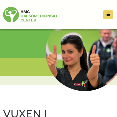
☰
VUXEN I