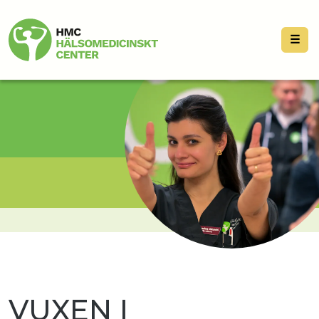
☰
VUXEN I