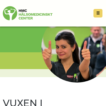
☰
VUXEN I