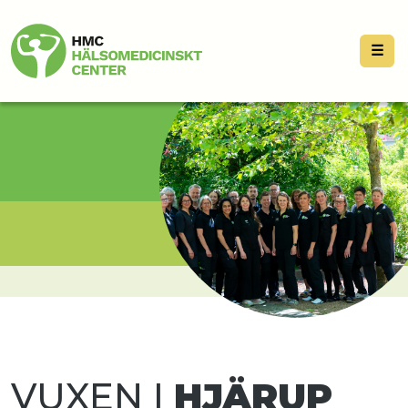
☰
VUXEN I
HJÄRUP