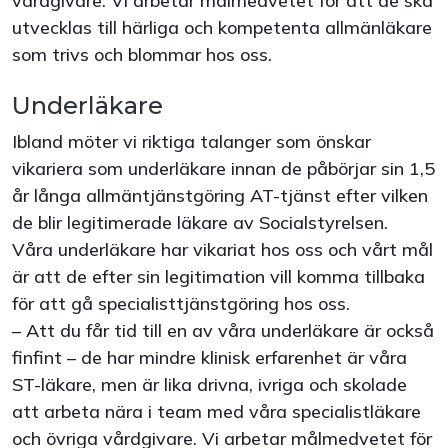
vårdgivare. Vi arbetar målmedvetet för att de ska
utvecklas till härliga och kompetenta allmänläkare
som trivs och blommar hos oss.
Underläkare
Ibland möter vi riktiga talanger som önskar
vikariera som underläkare innan de påbörjar sin 1,5
år långa allmäntjänstgöring AT-tjänst efter vilken
de blir legitimerade läkare av Socialstyrelsen.
Våra underläkare har vikariat hos oss och vårt mål
är att de efter sin legitimation vill komma tillbaka
för att gå specialisttjänstgöring hos oss.
– Att du får tid till en av våra underläkare är också
finfint – de har mindre klinisk erfarenhet är våra
ST-läkare, men är lika drivna, ivriga och skolade
att arbeta nära i team med våra specialistläkare
och övriga vårdgivare. Vi arbetar målmedvetet för