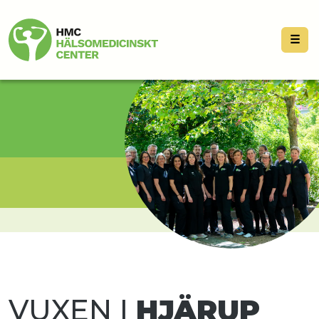
☰
VUXEN I
HJÄRUP