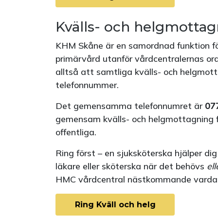
Kvälls- och helgmotta
KHM Skåne är en samordnad funktion för
primärvård utanför vårdcentralernas ord
alltså att samtliga kvälls- och helgmo
telefonnummer.
Det gemensamma telefonnumret är
07
gemensam kvälls- och helgmottagning fö
offentliga.
Ring först – en sjuksköterska hjälper dig
läkare eller sköterska när det behövs
ell
HMC vårdcentral nästkommande varda
Ring Kväll och helg