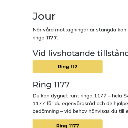
Jour
När våra mottagningar är stängda kan 
ringa
.
1177
Vid livshotande tillstån
Ring 112
Ring 1177
Du kan dygnet runt ringa 1177 – hela Sv
1177 får du egenvårdsråd och de hjälper 
bedömning – vid behov hänvisas du till 
Ring 1177