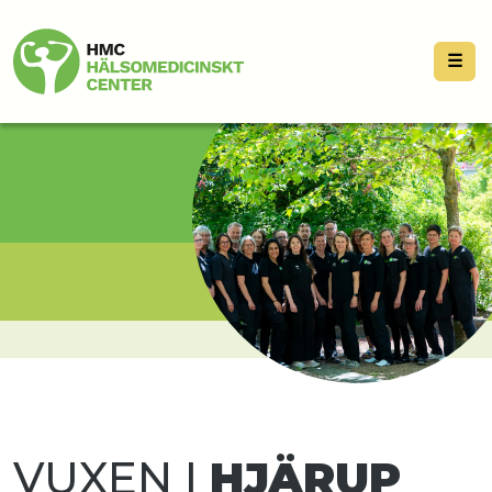
☰
VUXEN I
HJÄRUP