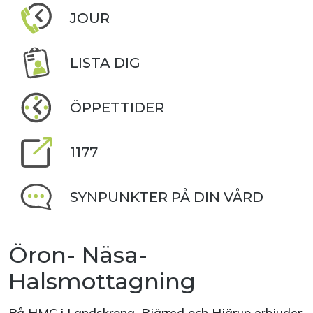
JOUR
LISTA DIG
ÖPPETTIDER
1177
SYNPUNKTER PÅ DIN VÅRD
Öron- Näsa-
Halsmottagning
På HMC i Landskrona, Bjärred och Hjärup erbjuder