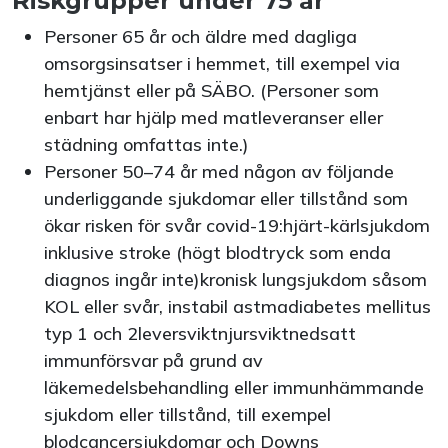
Riskgrupper under 75 år
Personer 65 år och äldre med dagliga
omsorgsinsatser i hemmet, till exempel via
hemtjänst eller på SÄBO. (Personer som
enbart har hjälp med matleveranser eller
städning omfattas inte.)
Personer 50–74 år med någon av följande
underliggande sjukdomar eller tillstånd som
ökar risken för svår covid-19:hjärt-kärlsjukdom
inklusive stroke (högt blodtryck som enda
diagnos ingår inte)kronisk lungsjukdom såsom
KOL eller svår, instabil astmadiabetes mellitus
typ 1 och 2leversviktnjursviktnedsatt
immunförsvar på grund av
läkemedelsbehandling eller immunhämmande
sjukdom eller tillstånd, till exempel
blodcancersjukdomar och Downs