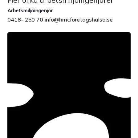
Fler olika arbetsmiljöingenjörer
Arbetsmiljöingenjör
0418- 250 70 info@hmcforetagshalsa.se