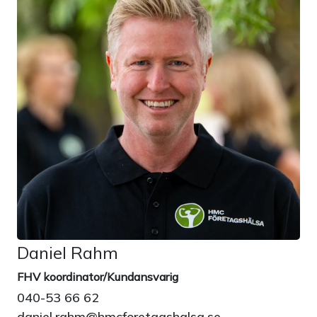
Daniel Rahm
FHV koordinator/Kundansvarig
040-53 66 62
daniel.rahm@hmcforetagshalsa.se