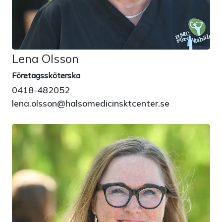
Lena Olsson
Företagssköterska
0418-482052
lena.olsson@halsomedicinsktcenter.se