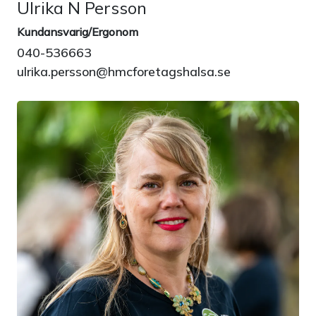
Ulrika N Persson
Kundansvarig/Ergonom
040-536663
ulrika.persson@hmcforetagshalsa.se