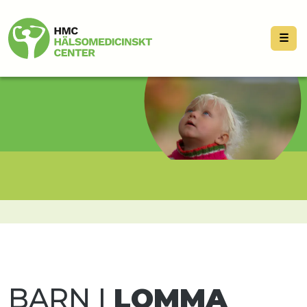
☰
BARN I
LOMMA