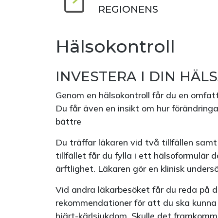
REGIONENS
Hälsokontroll
INVESTERA I DIN HÄL
Genom en hälsokontroll får du en omfat
Du får även en insikt om hur förändringar 
bättre
Du träffar läkaren vid två tillfällen sam
tillfället får du fylla i ett hälsoformulär 
ärftlighet. Läkaren gör en klinisk unders
Vid andra läkarbesöket får du reda på d
rekommendationer för att du ska kunna 
hjärt-kärlsjukdom. Skulle det framkomm