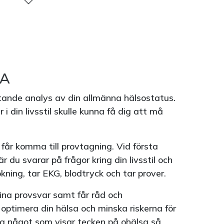
SA
tande analys av din allmänna hälsostatus.
i din livsstil skulle kunna få dig att må
t får komma till provtagning. Vid första
där du svarar på frågor kring din livsstil och
ökning, tar EKG, blodtryck och tar prover.
ina provsvar samt får råd och
optimera din hälsa och minska riskerna för
a något som visar tecken på ohälsa så