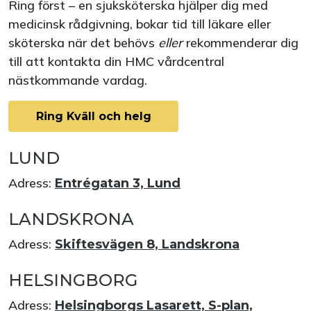
Ring först – en sjuksköterska hjälper dig med
medicinsk rådgivning, bokar tid till läkare eller
sköterska när det behövs
eller
rekommenderar dig
till att kontakta din HMC vårdcentral
nästkommande vardag.
Ring Kväll och helg
LUND
Adress:
Entrégatan 3, Lund
LANDSKRONA
Adress:
Skiftesvägen 8, Landskrona
HELSINGBORG
Adress:
Helsingborgs Lasarett, S-plan,