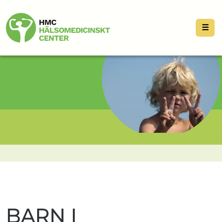
☰
BARN I