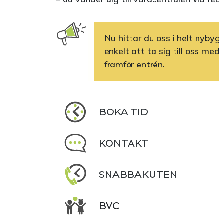
Nu hittar du oss i helt nyb
enkelt att ta sig till oss me
framför entrén.
BOKA TID
KONTAKT
SNABBAKUTEN
BVC