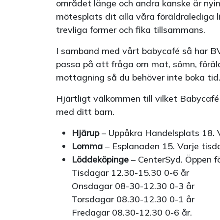
området länge och andra kanske är nyinfl
mötesplats dit alla våra föräldralediga 
trevliga former och fika tillsammans.
I samband med vårt babycafé så har B
passa på att fråga om mat, sömn, föräld
mottagning så du behöver inte boka tid
Hjärtligt välkommen till vilket Babycaf
med ditt barn.
Hjärup
– Uppåkra Handelsplats 18. 
Lomma
– Esplanaden 15. Varje tisd
Löddeköpinge
– CenterSyd. Öppen fö
Tisdagar 12.30-15.30 0-6 år
Onsdagar 08-30-12.30 0-3 år
Torsdagar 08.30-12.30 0-1 år
Fredagar 08.30-12.30 0-6 år.