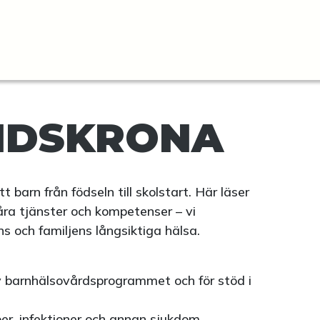
NDSKRONA
 barn från födseln till skolstart. Här läser
ra tjänster och kompetenser – vi
ns och familjens långsiktiga hälsa.
 av barnhälsovårdsprogrammet och för stöd i
ber, infektioner och annan sjukdom.