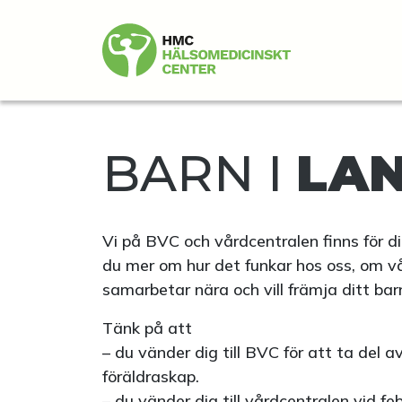
BARN I
LA
Vi på BVC och vårdcentralen finns för ditt
du mer om hur det funkar hos oss, om vå
samarbetar nära och vill främja ditt bar
Tänk på att
– du vänder dig till BVC för att ta del
föräldraskap.
– du vänder dig till vårdcentralen vid fe