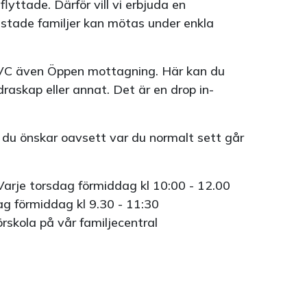
yttade. Därför vill vi erbjuda en
listade familjer kan mötas under enkla
VC även Öppen mottagning. Här kan du
raskap eller annat. Det är en drop in-
.
é du önskar oavsett var du normalt sett går
Varje torsdag förmiddag kl 10:00 - 12.00
ag förmiddag kl 9.30 - 11:30
rskola på vår familjecentral