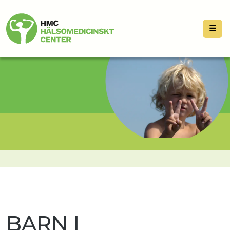
☰
BARN I