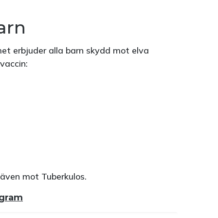
arn
t erbjuder alla barn skydd mot elva
e vaccin:
i även mot Tuberkulos.
ogram