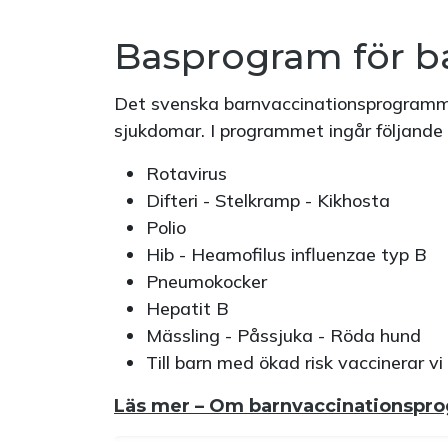
Basprogram för b
Det svenska barnvaccinationsprogramme
sjukdomar. I programmet ingår följand
Rotavirus
Difteri - Stelkramp - Kikhosta
Polio
Hib - Heamofilus influenzae typ B
Pneumokocker
Hepatit B
Mässling - Påssjuka - Röda hund
Till barn med ökad risk vaccinerar v
Läs mer – Om barnvaccinationspr