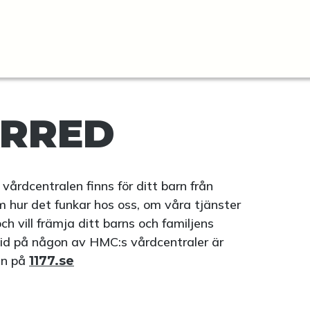
ÄRRED
vårdcentralen finns för ditt barn från
om hur det funkar hos oss, om våra tjänster
h vill främja ditt barns och familjens
tid på någon av HMC:s vårdcentraler är
 in på
1177.se