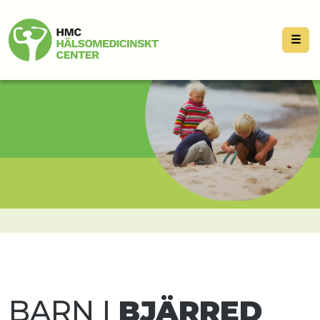
☰
BARN I
BJÄRRED