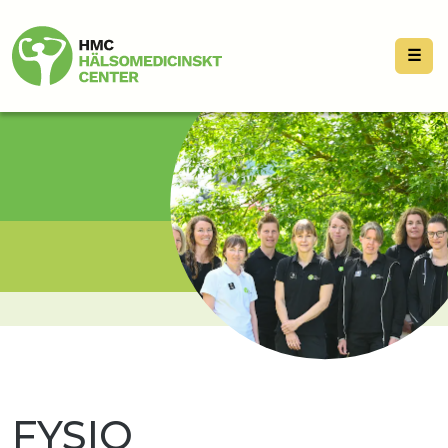
☰
FYSIO