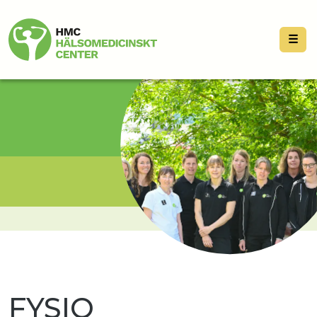
☰
FYSIO