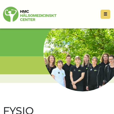
☰
FYSIO