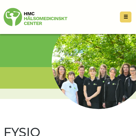
☰
FYSIO