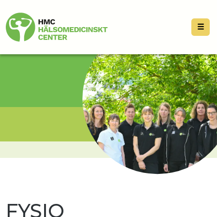
☰
FYSIO