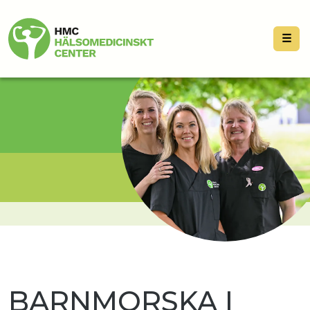
☰
BARNMORSKA I