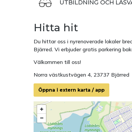
UTBILDNING OCH LÄSV
Hitta hit
Du hittar oss i nyrenoverade lokaler br
Bjärred. Vi erbjuder gratis parkering 
Välkommen till oss!
Norra västkustvägen 4, 23737 Bjärred
Öppna i extern karta / app
+
−