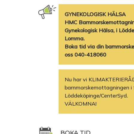
GYNEKOLOGISK HÄLSA
HMC Barnmorskemottagning
Gynekologisk Hälsa, i Lödde
Lomma.
Boka tid via din barnmorsk
oss 040-418060
Nu har vi KLIMAKTERIERÅ
barnmorskemottagningen i 
Löddeköpinge/CenterSyd.
VÄLKOMNA!
BOKA TID