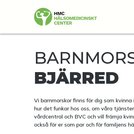
BARNMORS
BJÄRRED
Vi barnmorskor finns för dig som kvinna 
hur det funkar hos oss, om våra tjänste
vårdcentral och BVC och vill främja kvin
också för er som par och för familjens h