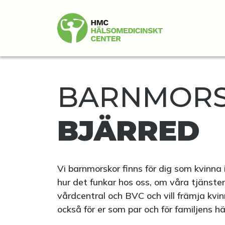
BARNMORS
BJÄRRED
Vi barnmorskor finns för dig som kvinna 
hur det funkar hos oss, om våra tjänste
vårdcentral och BVC och vill främja kvin
också för er som par och för familjens h