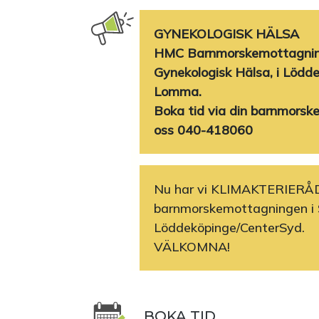
GYNEKOLOGISK HÄLSA
HMC Barnmorskemottagning
Gynekologisk Hälsa, i Lödde
Lomma.
Boka tid via din barnmorsk
oss 040-418060
Nu har vi KLIMAKTERIERÅ
barnmorskemottagningen i 
Löddeköpinge/CenterSyd.
VÄLKOMNA!
BOKA TID