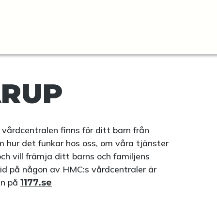
ÄRUP
vårdcentralen finns för ditt barn från
om hur det funkar hos oss, om våra tjänster
h vill främja ditt barns och familjens
tid på någon av HMC:s vårdcentraler är
 in på
1177.se