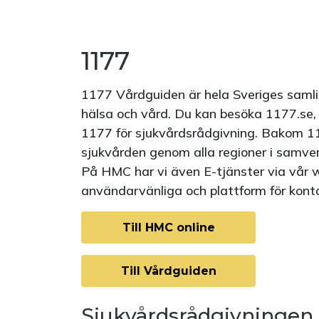
1177
1177 Vårdguiden är hela Sveriges samlin
hälsa och vård. Du kan besöka 1177.se, l
1177 för sjukvårdsrådgivning. Bakom 1
sjukvården genom alla regioner i samve
På HMC har vi även E-tjänster via vår 
användarvänliga och plattform för konta
Till HMC online
Till Vårdguiden
Sjukvårdsrådgivningen