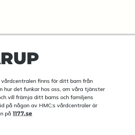
ÄRUP
vårdcentralen finns för ditt barn från
om hur det funkar hos oss, om våra tjänster
h vill främja ditt barns och familjens
tid på någon av HMC:s vårdcentraler är
 in på
1177.se