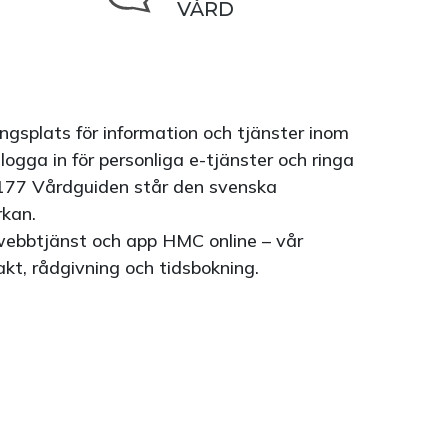
VÅRD
gsplats för information och tjänster inom
ogga in för personliga e-tjänster och ringa
177 Vårdguiden står den svenska
rkan.
webbtjänst och app HMC online – vår
kt, rådgivning och tidsbokning.