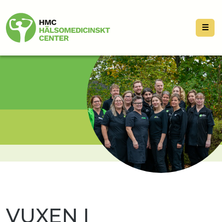
☰
VUXEN I