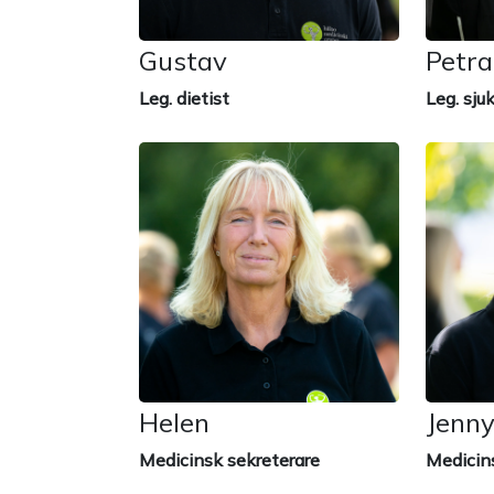
Gustav
Petra
Leg. dietist
Leg. sju
Helen
Jenn
Medicinsk sekreterare
Medicin