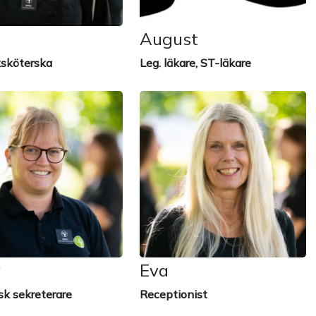
August
ksköterska
Leg. läkare, ST-läkare
y
Eva
sk sekreterare
Receptionist