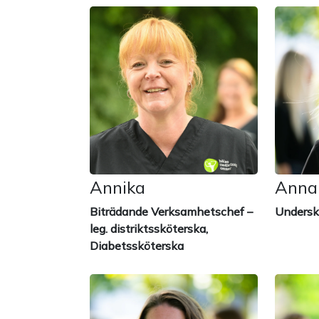
Annika
Anna
Biträdande Verksamhetschef –
Undersk
leg. distriktssköterska,
Diabetssköterska