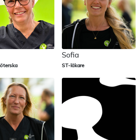
Sofia
e
ST-läkare
öterska