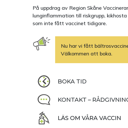
På uppdrag av Region Skåne Vaccinerar
lunginflammation till riskgrupp, kikhosta 
som inte fått vaccinet tidigare.
Nu har vi fått bältrosvaccine
Välkommen att boka.
BOKA TID
KONTAKT – RÅDGIVNIN
LÄS OM VÅRA VACCIN