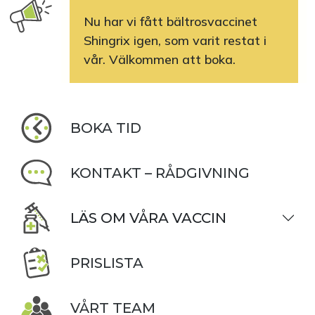
Nu har vi fått bältrosvaccinet
Shingrix igen, som varit restat i
vår. Välkommen att boka.
BOKA TID
KONTAKT – RÅDGIVNING
LÄS OM VÅRA VACCIN
PRISLISTA
VÅRT TEAM