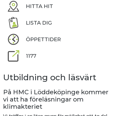
HITTA HIT
LISTA DIG
ÖPPETTIDER
1177
Utbildning och läsvärt
På HMC i Löddeköpinge kommer
vi att ha föreläsningar om
klimakteriet
Vi träffas i en liten grupp för möjlighet att ta del