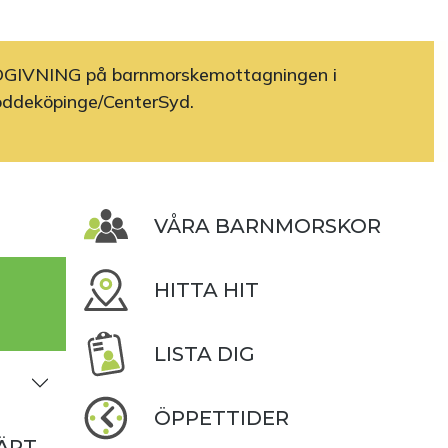
GIVNING på barnmorskemottagningen i
öddeköpinge/CenterSyd.
VÅRA BARNMORSKOR
HITTA HIT
LISTA DIG
ÖPPETTIDER
ÄRT