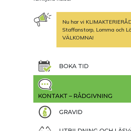
Nu har vi KLIMAKTERIERÅD
Staffanstorp, Lomma och L
VÄLKOMNA!
BOKA TID
KONTAKT – RÅDGIVNING
GRAVID
UTBILDNING OCH LÄSV