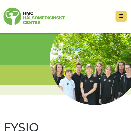
☰
FYSIO