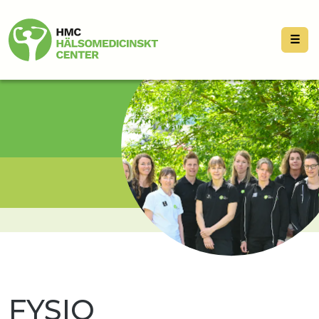
☰
FYSIO