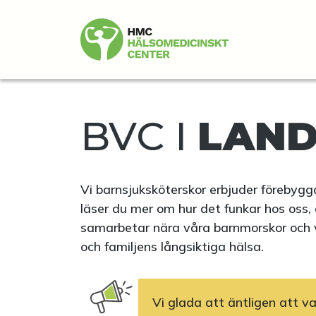
BVC I
LAN
Vi barnsjuksköterskor erbjuder förebyg
läser du mer om hur det funkar hos oss,
samarbetar nära våra barnmorskor och vå
och familjens långsiktiga hälsa.
Vi glada att äntligen att va