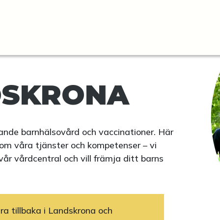
DSKRONA
gande barnhälsovård och vaccinationer. Här
 om våra tjänster och kompetenser – vi
r vårdcentral och vill främja ditt barns
ra tillbaka i Landskrona och