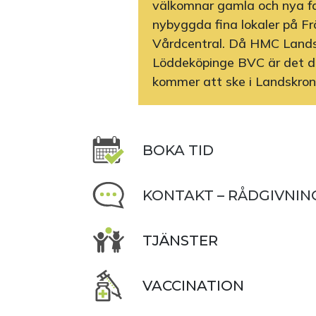
välkomnar gamla och nya fami
nybyggda fina lokaler på 
Vårdcentral. Då HMC Landsk
Löddeköpinge BVC är det där
kommer att ske i Landskron
BOKA TID
KONTAKT – RÅDGIVNIN
TJÄNSTER
VACCINATION