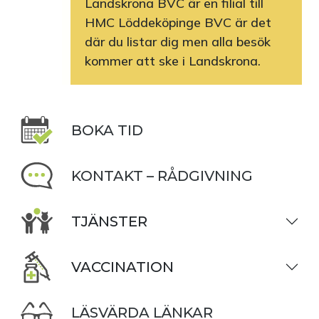
Landskrona BVC är en filial till
HMC Löddeköpinge BVC är det
där du listar dig men alla besök
kommer att ske i Landskrona.
BOKA TID
KONTAKT – RÅDGIVNING
TJÄNSTER
VACCINATION
LÄSVÄRDA LÄNKAR