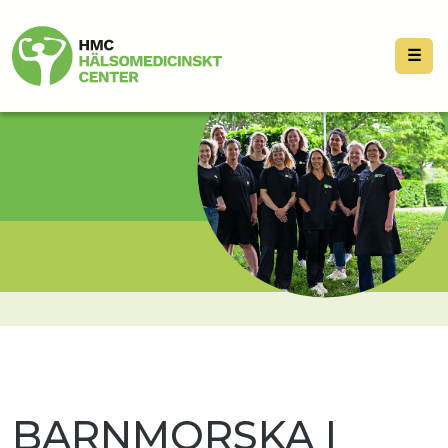
☰
BARNMORSKA I