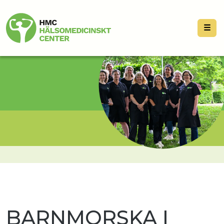
☰
BARNMORSKA I