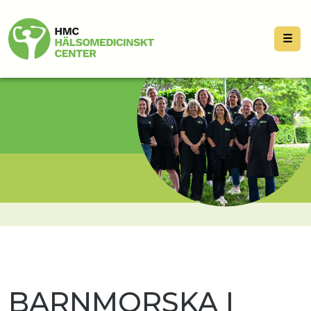
☰
BARNMORSKA I