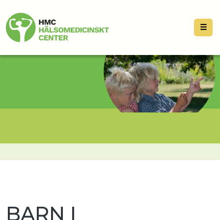
☰
BARN I