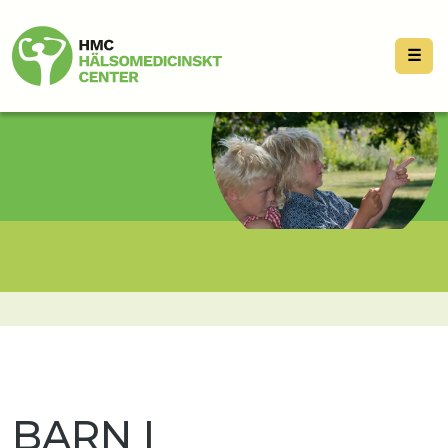
☰
BARN I