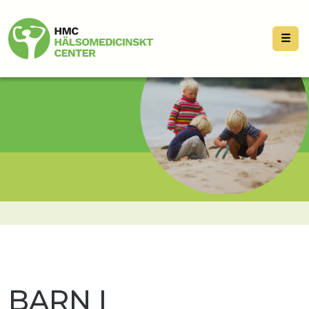
☰
BARN I