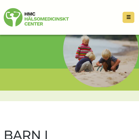
☰
BARN I