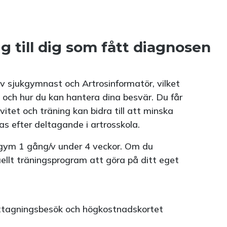
ig till dig som fått diagnosen
av sjukgymnast och Artrosinformatör, vilket
 och hur du kan hantera dina besvär. Du får
itet och träning kan bidra till att minska
s efter deltagande i artrosskola.
å gym 1 gång/v under 4 veckor. Om du
uellt träningsprogram att göra på ditt eget
ottagningsbesök och högkostnadskortet