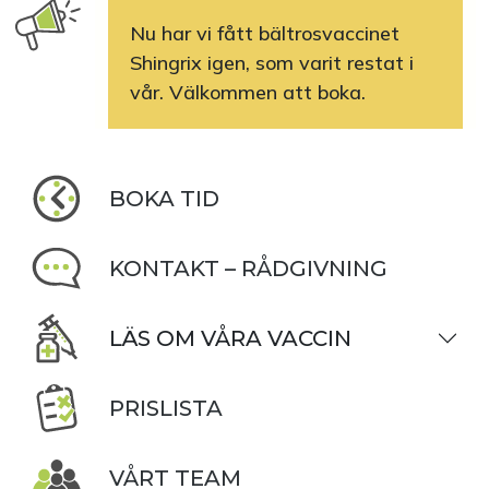
Nu har vi fått bältrosvaccinet
Shingrix igen, som varit restat i
vår. Välkommen att boka.
BOKA TID
KONTAKT – RÅDGIVNING
LÄS OM VÅRA VACCIN
PRISLISTA
VÅRT TEAM